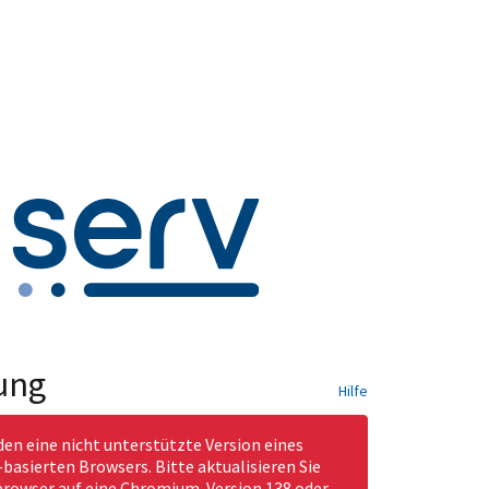
ung
Hilfe
den eine nicht unterstützte Version eines
asierten Browsers. Bitte aktualisieren Sie
rowser auf eine Chromium-Version 138 oder